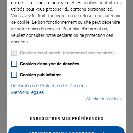
données de manière anonyme et les cookies publicitaires
utilisés pour vous proposer du contenu personnalisé.
Vous avez le droit d'accepter ou de refuser une catégorie
de cookie. Le bon fonctionnement du site peut dépendre
de votre choix de cookies. Pour plus d'information,
veuillez consulter notre déclaration de protection des
données.
PI On-Site Scheduled
Cookies fonctionnels (strictement nécessaires)
Cookies d'analyse de données
Services
Cookies publicitaires
On-Site System Setup, Maintenance, Training, and
Déclaration de Protection des Données
Support
Mentions légales
On-site support by PI engineering experts
Afficher les détails
System setup and basic user training
Preventive maintenance and support
ENREGISTRER MES PRÉFÉRENCES