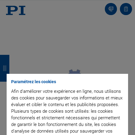
Contact
Votr
pani
R
R
R
R
e
e
e
e
t
t
t
t
Paramétrez les cookies
o
o
o
o
Afin d'améliorer votre expérience en ligne, nous utilisons
des cookies pour sauvegarder vos informations et mieux
u
u
u
u
évaluer et cibler le contenu et les publicités proposées.
r
r
r
r
Plusieurs types de cookies sont utilisés: les cookies
fonctionnels et strictement nécessaires qui permettent
de garantir le bon fonctionnement du site, les cookies
d'analyse de données utilisés pour sauvegarder vos