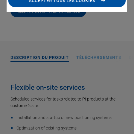
ACCEPTER TOUS LES COOKIES
ALLER AU DEVIS / À LA COMMANDE
DESCRIPTION DU PRODUIT
TÉLÉCHARGEMENTS
D
Flexible on-site services
Scheduled services for tasks related to PI products at the
customer's site.
Installation and startup of new positioning systems
Optimization of existing systems