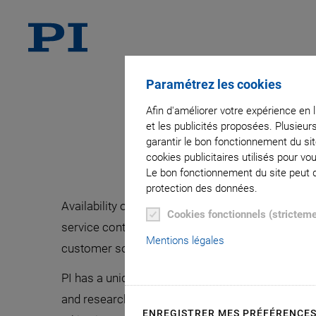
Paramétrez les cookies
Aligned to
Afin d'améliorer votre expérience en 
et les publicités proposées. Plusieur
garantir le bon fonctionnement du si
Customer-Spe
cookies publicitaires utilisés pour v
Le bon fonctionnement du site peut dé
protection des données.
Availability of a component or a highly integrated
Cookies fonctionnels (strictem
service contracts, reliable process and quality d
Mentions légales
customer solution on the market or in a research
PI has a unique combination of application knowl
and researchers that optimally fit into the appli
ENREGISTRER MES PRÉFÉRENCE