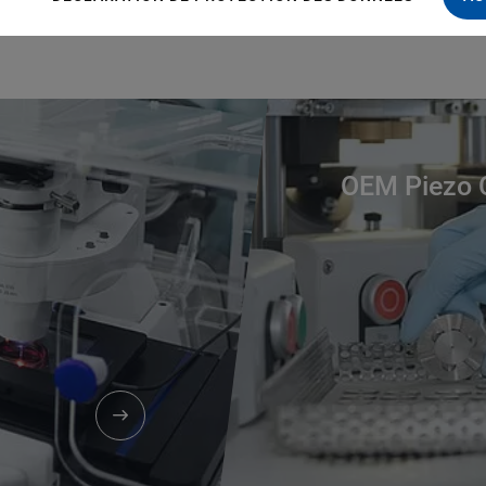
 the customer, such as project budget, operational cost, lead ti
OEM Piezo 