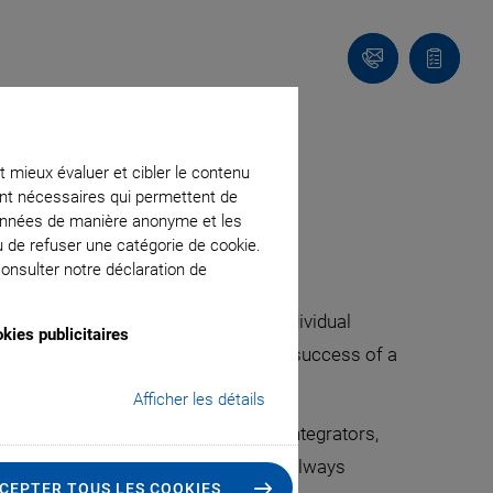
Contact
Votre
panier
he Customer
t mieux évaluer et cibler le contenu
ment nécessaires qui permettent de
données de manière anonyme et les
d Researchers
u de refuser une catégorie de cookie.
onsulter notre déclaration de
, flexible increase in quantities, individual
kies publicitaires
ons, many other factors influence the success of a
Afficher les détails
ts and solutions with OEMs, system integrators,
se disciplines and markets possible. Always
CEPTER TOUS LES COOKIES