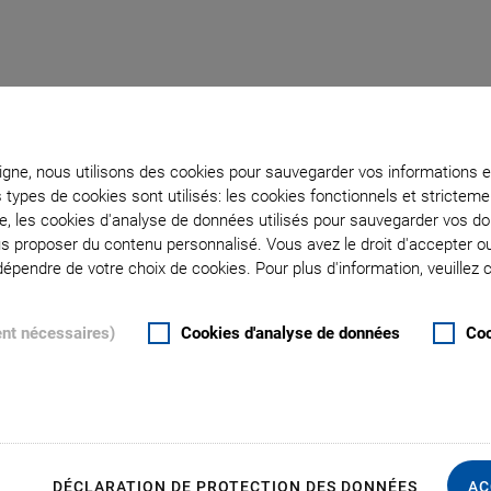
 the Requirements of t
ligne, nous utilisons des cookies pour sauvegarder vos informations e
s types de cookies sont utilisés: les cookies fonctionnels et stricte
te, les cookies d'analyse de données utilisés pour sauvegarder vos 
cific Solutions for OEMs, System Integrators, an
ous proposer du contenu personnalisé. Vous avez le droit d'accepter o
pendre de votre choix de cookies. Pour plus d'information, veuillez c
 system at short notice, customer-specific product development
ent nécessaires)
Cookies d'analyse de données
Coo
ocumentation – in addition to the purely technical specificati
 project.
edge, technologies, and capacities to jointly develop produc
cation and make innovations or new findings in the most diver
S
DÉCLARATION DE PROTECTION DES DONNÉES
AC