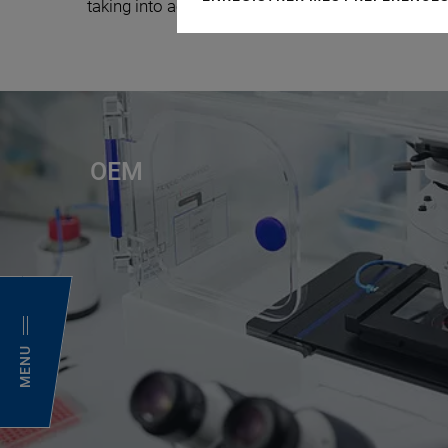
taking into account the conditions that are set by
OEM
MENU