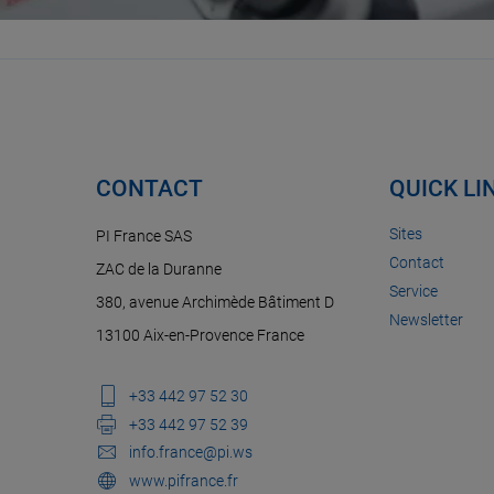
CONTACT
QUICK LI
Sites
PI France SAS
Contact
ZAC de la Duranne
Service
380, avenue Archimède Bâtiment D
Newsletter
13100 Aix-en-Provence France
+33 442 97 52 30
+33 442 97 52 39
info.france@pi.ws
www.pifrance.fr