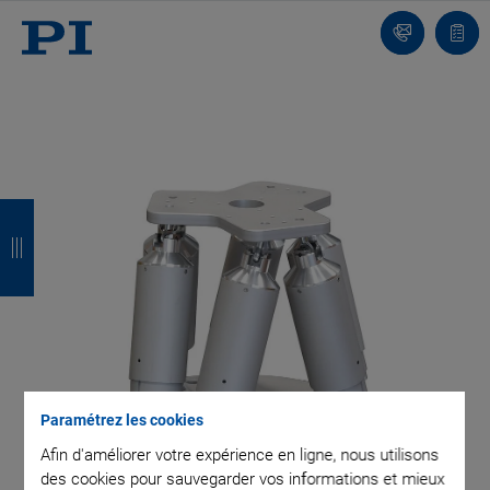
Contact
Votr
pani
R
R
R
R
e
e
e
e
t
t
t
t
o
o
o
o
u
u
u
u
r
r
r
r
Paramétrez les cookies
Afin d'améliorer votre expérience en ligne, nous utilisons
des cookies pour sauvegarder vos informations et mieux