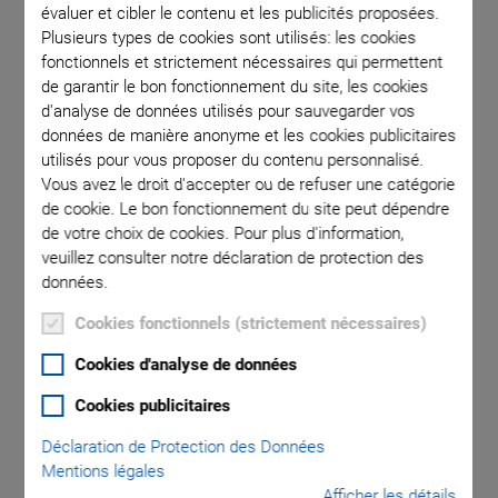
évaluer et cibler le contenu et les publicités proposées.
Plusieurs types de cookies sont utilisés: les cookies
fonctionnels et strictement nécessaires qui permettent
ition of
Maximu
de garantir le bon fonctionnement du site, les cookies
d'analyse de données utilisés pour sauvegarder vos
données de manière anonyme et les cookies publicitaires
utilisés pour vous proposer du contenu personnalisé.
Vous avez le droit d'accepter ou de refuser une catégorie
de cookie. Le bon fonctionnement du site peut dépendre
de votre choix de cookies. Pour plus d'information,
veuillez consulter notre déclaration de protection des
H-820 Hexapod
données.
Cookies fonctionnels (strictement nécessaires)
Cost-Effective Hexapod
Travel range ±50 mm / ±50 mm / ±25 mm
Cookies d'analyse de données
Rotation range ±15° / ±15° / ±30°
Cookies publicitaires
Minimum incremental motion 5 µm / 5 µm / 5 µm
Déclaration de Protection des Données
Mentions légales
Payload 20 kg
Afficher les détails