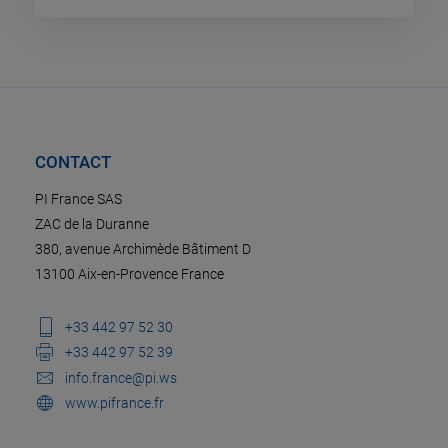
CONTACT
PI France SAS
ZAC de la Duranne
380, avenue Archimède Bâtiment D
13100 Aix-en-Provence France
+33 442 97 52 30
+33 442 97 52 39
info.france@pi.ws
www.pifrance.fr