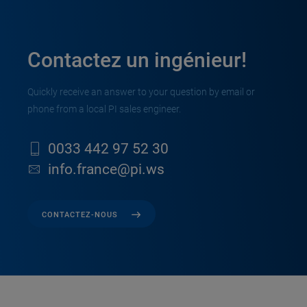
Contactez un ingénieur!
Quickly receive an answer to your question by email or
phone from a local PI sales engineer.
0033 442 97 52 30
info.france@pi.ws
CONTACTEZ-NOUS