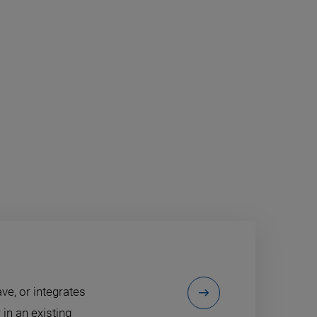
ve, or integrates
in an existing