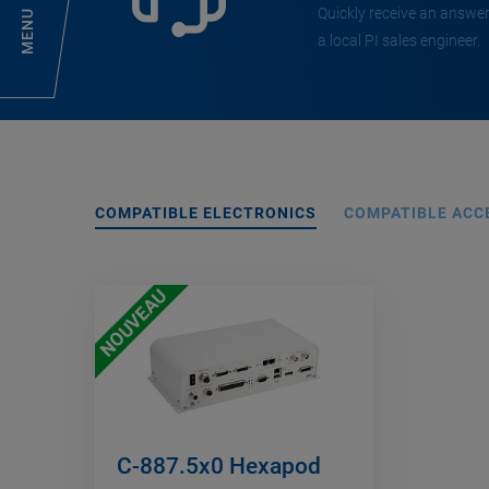
Quickly receive an answer
MENU
a local PI sales engineer.
COMPATIBLE ELECTRONICS
COMPATIBLE ACC
NOUVEAU
C-887.5x0 Hexapod