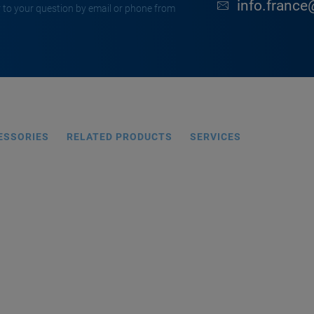
info.france
 to your question by email or phone from
ESSORIES
RELATED PRODUCTS
SERVICES