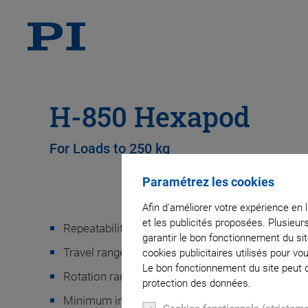
H-850 Hexapod
For Loads to 250 kg
Paramétrez les cookies
Afin d'améliorer votre expérience en 
et les publicités proposées. Plusieur
Repeatability to ±0.2 µm
garantir le bon fonctionnement du si
Travel range ±50 mm / ±50 mm / ±25 mm
cookies publicitaires utilisés pour v
Le bon fonctionnement du site peut dé
Rotation range ±15° / ±15° / ±30°
protection des données.
Minimum incremental motion to 0.3 µm / 0.3 µm