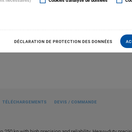
ent nécessaires)
Cookies d'analyse de données
Coo
S
DÉCLARATION DE PROTECTION DES DONNÉES
AC
ns in mm, at zero position of nominal
travel range
TÉLÉCHARGEMENTS
DEVIS / COMMANDE
 250 kg with high precision and reliability. Heavy-duty precis