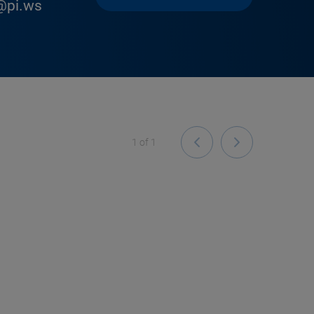
@pi.ws
1
of
1