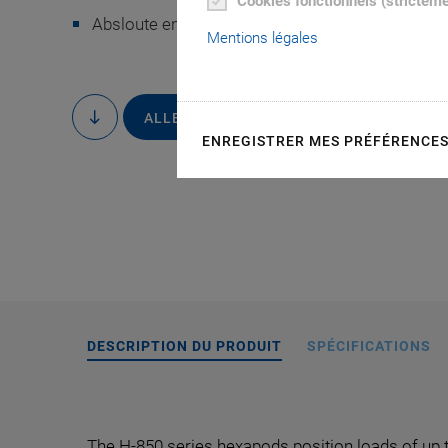
Cookies fonctionnels (strictem
Absloute encoder
Mentions légales
ALLER AU DEVIS / À LA COMMANDE
to
content
ENREGISTRER MES PRÉFÉRENCE
H-850.x2A, dimensio
DESCRIPTION DU PRODUIT
SPÉCIFICATIONS
The H-850 series hexapods position loads of up to