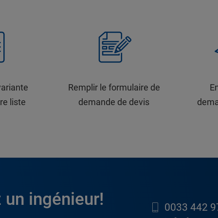
variante
Remplir le formulaire de
En
re liste
demande de devis
dema
 un ingénieur!
0033 442 9