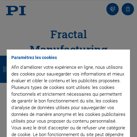
Contact
Votr
pani
Fractal
Manufacturing
R
R
R
R
Paramétrez les cookies
Structure
Afin d'améliorer votre expérience en ligne, nous utilisons
e
e
e
e
des cookies pour sauvegarder vos informations et mieux
Production Model for High Efficiency and High
t
t
t
t
évaluer et cibler le contenu et les publicités proposées.
Quality
Plusieurs types de cookies sont utilisés: les cookies
o
o
o
o
fonctionnels et strictement nécessaires qui permettent
u
u
u
u
de garantir le bon fonctionnement du site, les cookies
d'analyse de données utilisés pour sauvegarder vos
r
r
r
r
Fast and flexible adaptation of production
données de manière anonyme et les cookies publicitaires
processes and cycles to current needs
utilisés pour vous proposer du contenu personnalisé.
Vous avez le droit d'accepter ou de refuser une catégorie
Fast implementation of customized solutions
de cookie. Le bon fonctionnement du site peut dépendre