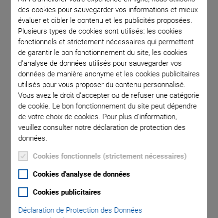
des cookies pour sauvegarder vos informations et mieux
évaluer et cibler le contenu et les publicités proposées.
1 linear
V-551, v
Plusieurs types de cookies sont utilisés: les cookies
Z axis was
fonctionnels et strictement nécessaires qui permettent
n of the
de garantir le bon fonctionnement du site, les cookies
d'analyse de données utilisés pour sauvegarder vos
données de manière anonyme et les cookies publicitaires
utilisés pour vous proposer du contenu personnalisé.
Vous avez le droit d'accepter ou de refuser une catégorie
de cookie. Le bon fonctionnement du site peut dépendre
de votre choix de cookies. Pour plus d'information,
veuillez consulter notre déclaration de protection des
données.
V-551 Precision Linear
Cookies fonctionnels (strictement nécessaires)
Stage
Cookies d'analyse de données
High Velocity and Precision due to Magnetic
Cookies publicitaires
Direct Drive
Déclaration de Protection des Données
Travel ranges to 230 mm