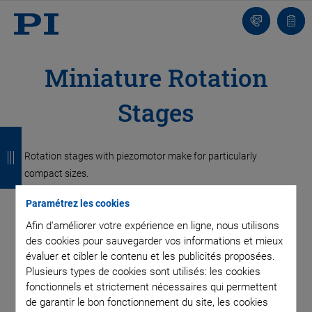
Contact
Votr
pani
Miniature Rotation
Stages
R
R
R
R
e
e
e
e
Rotation stages with piezomotor make for particularly
compact sizes.
t
t
t
t
Many applications in microscopy require free light passage.
Paramétrez les cookies
o
o
o
o
These compact rotation stages can also be used in optics
Afin d'améliorer votre expérience en ligne, nous utilisons
u
u
u
u
applications, where they position, for example, filters reliably
des cookies pour sauvegarder vos informations et mieux
and with excellent repeatability.
r
r
r
r
évaluer et cibler le contenu et les publicités proposées.
Plusieurs types de cookies sont utilisés: les cookies
Rotation stages can be mounted on linear stages without
fonctionnels et strictement nécessaires qui permettent
adapter and allow for flexible combinations of multi-axis
de garantir le bon fonctionnement du site, les cookies
positioning systems.