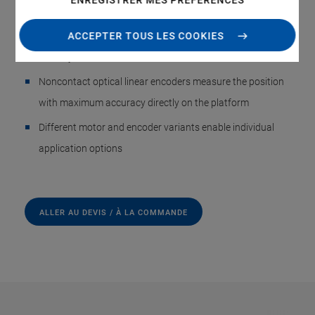
ENREGISTRER MES PRÉFÉRENCES
Repeatability to 0.15 µm
Base profile made of stress-relieved aluminum for high
ACCEPTER TOUS LES COOKIES
stability
Noncontact optical linear encoders measure the position
with maximum accuracy directly on the platform
Different motor and encoder variants enable individual
application options
ALLER AU DEVIS / À LA COMMANDE