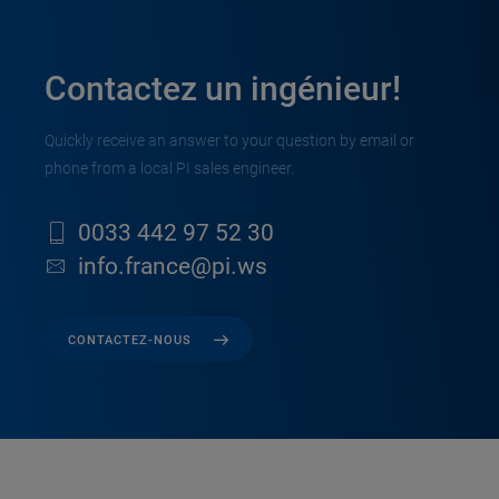
Contactez un ingénieur!
Quickly receive an answer to your question by email or
phone from a local PI sales engineer.
0033 442 97 52 30
info.france@pi.ws
CONTACTEZ-NOUS