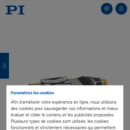
Contact
Votr
pani
R
R
R
R
e
e
e
e
t
t
t
t
o
o
o
o
Paramétrez les cookies
u
u
u
u
Afin d'améliorer votre expérience en ligne, nous utilisons
r
r
r
r
des cookies pour sauvegarder vos informations et mieux
évaluer et cibler le contenu et les publicités proposées.
Plusieurs types de cookies sont utilisés: les cookies
fonctionnels et strictement nécessaires qui permettent