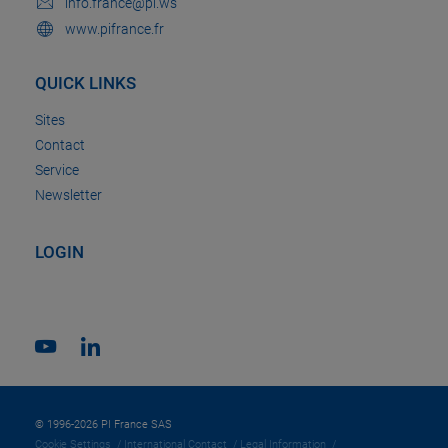
info.france@pi.ws
www.pifrance.fr
QUICK LINKS
Sites
Contact
Service
Newsletter
LOGIN
© 1996-2026 PI France SAS
Cookie Settings
International Contact
Legal Information