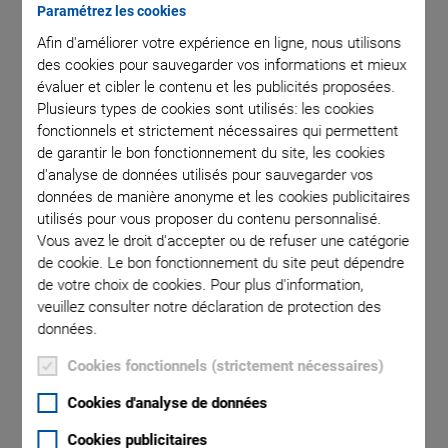
Paramétrez les cookies
Afin d'améliorer votre expérience en ligne, nous utilisons
that a
P-517
des cookies pour sauvegarder vos informations et mieux
a decimal
comma is
évaluer et cibler le contenu et les publicités proposées.
Plusieurs types de cookies sont utilisés: les cookies
fonctionnels et strictement nécessaires qui permettent
de garantir le bon fonctionnement du site, les cookies
d'analyse de données utilisés pour sauvegarder vos
données de manière anonyme et les cookies publicitaires
utilisés pour vous proposer du contenu personnalisé.
Vous avez le droit d'accepter ou de refuser une catégorie
de cookie. Le bon fonctionnement du site peut dépendre
P-517 • P-527 Multi-
de votre choix de cookies. Pour plus d'information,
veuillez consulter notre déclaration de protection des
Axis Piezo Scanner
données.
Cookies fonctionnels (strictement nécessaires)
High Dynamics Nanopositioner / Scanner with
Direct Position Measuring
Cookies d'analyse de données
2- and 3-axis versions (XY and XYθ
)
Z
Cookies publicitaires