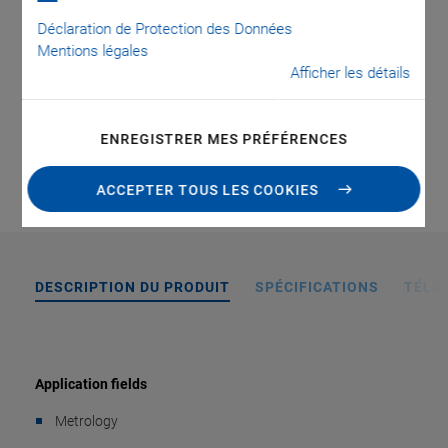
Travel ranges to 200 µm
Déclaration de Protection des Données
Subnanometer resolution
Mentions légales
Afficher les détails
ALLER AU DEVIS / À LA COMMANDE
ENREGISTRER MES PRÉFÉRENCES
ACCEPTER TOUS LES COOKIES
DESCRIPTION DU PRODUIT
SPÉCIFICATIONS
TÉLÉ
Application fields
Metrology