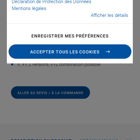
Déclaration de Protection des Données
Precision Positioner
Mentions légales
Afficher les détails
Variable Travel Ranges and Axis Configuration
Travel ranges 50 to 1800 µm
ENREGISTRER MES PRÉFÉRENCES
Resolution to 0.1 nm
ACCEPTER TOUS LES COOKIES
Linearity error 0.02 %
X, XY, Z versions; XYZ combination possible
ALLER AU DEVIS / À LA COMMANDE