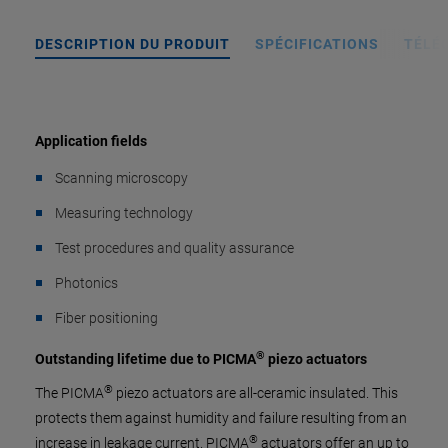
DESCRIPTION DU PRODUIT
SPÉCIFICATIONS
TÉLÉ
Application fields
Scanning microscopy
Measuring technology
Test procedures and quality assurance
Photonics
Fiber positioning
®
Outstanding lifetime due to PICMA
piezo actuators
®
The PICMA
piezo actuators are all-ceramic insulated. This
protects them against humidity and failure resulting from an
®
increase in leakage current. PICMA
actuators offer an up to