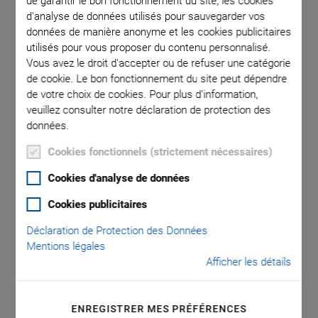
de garantir le bon fonctionnement du site, les cookies
d'analyse de données utilisés pour sauvegarder vos
données de manière anonyme et les cookies publicitaires
 various
utilisés pour vous proposer du contenu personnalisé.
in µF
Vous avez le droit d'accepter ou de refuser une catégorie
de cookie. Le bon fonctionnement du site peut dépendre
de votre choix de cookies. Pour plus d'information,
veuillez consulter notre déclaration de protection des
données.
Cookies fonctionnels (strictement nécessaires)
E-617 High-
Cookies d'analyse de données
Cookies publicitaires
Performance Piezo
Déclaration de Protection des Données
Amplifier
Mentions légales
Afficher les détails
Industrial / OEM Module with Energy Recovery for
Continuous Dynamic Applications
ENREGISTRER MES PRÉFÉRENCES
Peak power to 280 W