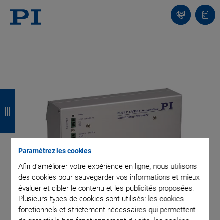
Contact
Votr
pani
R
R
R
R
e
e
e
e
t
t
t
t
o
o
o
o
Paramétrez les cookies
u
u
u
u
Afin d'améliorer votre expérience en ligne, nous utilisons
des cookies pour sauvegarder vos informations et mieux
r
r
r
r
évaluer et cibler le contenu et les publicités proposées.
Plusieurs types de cookies sont utilisés: les cookies
fonctionnels et strictement nécessaires qui permettent