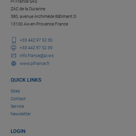
PI France SAS
ZAC de la Duranne
380, avenue Archimède Bâtiment D
13100 Aix-en-Provence France
+33 442 97 52 30
+33 442 97 52 39
info.france@pi.ws
www.pifrance.fr
QUICK LINKS
Sites
Contact
Service
Newsletter
LOGIN