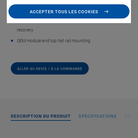
High currents to 2000 mA
ACCEPTER TOUS LES COOKIES
Low power consumption due to integrated energy
recovery
OEM module and top hat rail mounting
ALLER AU DEVIS / À LA COMMANDE
DESCRIPTION DU PRODUIT
SPÉCIFICATIONS
TÉLÉ