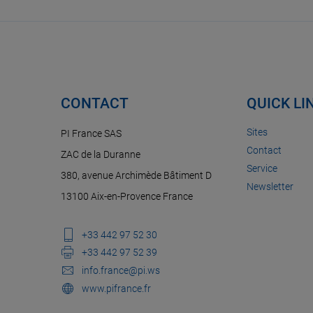
CONTACT
QUICK LI
Sites
PI France SAS
Contact
ZAC de la Duranne
Service
380, avenue Archimède Bâtiment D
Newsletter
13100 Aix-en-Provence France
+33 442 97 52 30
+33 442 97 52 39
info.france@pi.ws
www.pifrance.fr