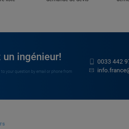
 un ingénieur!
0033 442 9
info.france
 to your question by email or phone from
TS