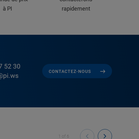
à PI
rapidement
7 52 30
CONTACTEZ-NOUS
@pi.ws
1
of
6