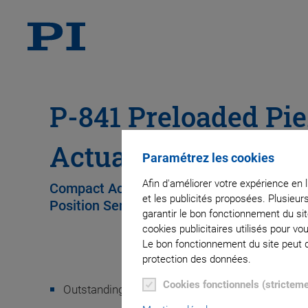
P-841 Preloaded Pi
Actuators
Paramétrez les cookies
Afin d'améliorer votre expérience en 
Compact Actuators for High Loads and For
et les publicités proposées. Plusieur
Position Sensor
garantir le bon fonctionnement du si
cookies publicitaires utilisés pour v
Le bon fonctionnement du site peut dé
protection des données.
Cookies fonctionnels (strictem
Outstanding lifetime due to PICMA® piezo actu