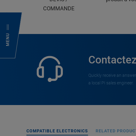
COMMANDE
MENU
Contactez
Quickly receive an answer
a local PI sales engineer.
COMPATIBLE ELECTRONICS
RELATED PRODUC