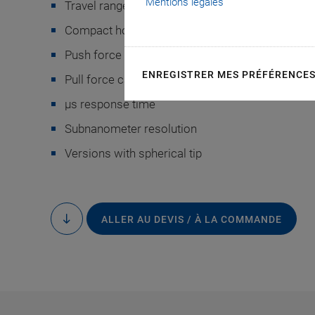
Mentions légales
Travel range to 90 µm
Compact housing
Push force capacity to 1000 N
ENREGISTRER MES PRÉFÉRENCE
Pull force capacity to 50 N
µs response time
P-840 / P-841, dimen
Subnanometer resolution
Versions with spherical tip
ALLER AU DEVIS / À LA COMMANDE
to
content