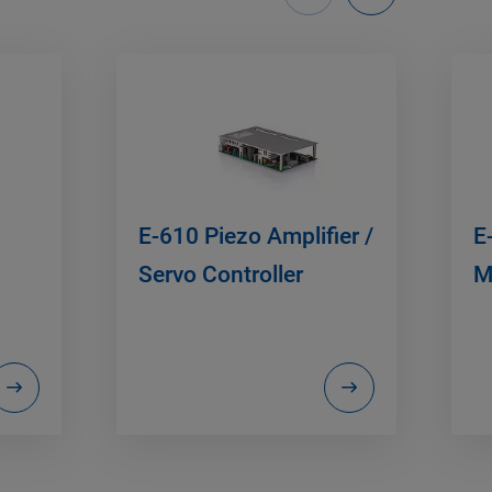
E-610 Piezo Amplifier /
E
Servo Controller
M