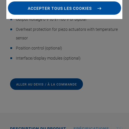
ACCEPTER TOUS LES COOKIES
Integrated energy recovery
Output voltage 0 V to ±1100 V or bipolar
Overheat protection for piezo actuators with temperature
sensor
Position control (optional)
Interface/display modules (optional)
ALLER AU DEVIS / À LA COMMANDE
DESCRIPTION DU PRODUIT
SPÉCIFICATIONS
TÉLÉ