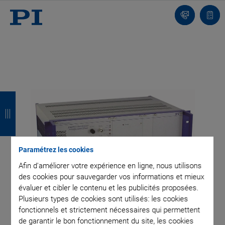
Contact
Votr
pani
R
R
R
R
e
e
e
e
t
t
t
t
o
o
o
o
Paramétrez les cookies
u
u
u
u
Afin d'améliorer votre expérience en ligne, nous utilisons
des cookies pour sauvegarder vos informations et mieux
r
r
r
r
évaluer et cibler le contenu et les publicités proposées.
Plusieurs types de cookies sont utilisés: les cookies
fonctionnels et strictement nécessaires qui permettent
de garantir le bon fonctionnement du site, les cookies