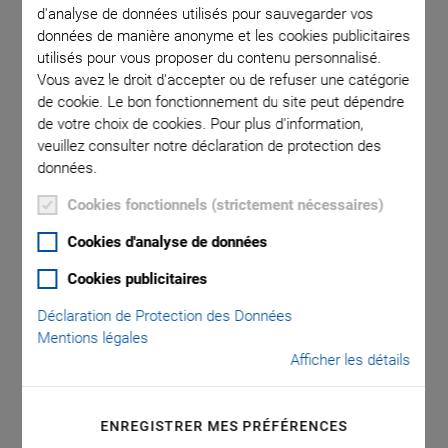
d'analyse de données utilisés pour sauvegarder vos
données de manière anonyme et les cookies publicitaires
h various
E-481.00
utilisés pour vous proposer du contenu personnalisé.
Vous avez le droit d'accepter ou de refuser une catégorie
nF
p
de cookie. Le bon fonctionnement du site peut dépendre
de votre choix de cookies. Pour plus d'information,
veuillez consulter notre déclaration de protection des
données.
Cookies fonctionnels (strictement nécessaires)
E-481 PICA Piezo
Cookies d'analyse de données
Cookies publicitaires
High-Power
Déclaration de Protection des Données
Mentions légales
Amplifier/Controller
Afficher les détails
2000 W and high efficiency due to energy
recovery
ENREGISTRER MES PRÉFÉRENCES
Peak power 2000 W