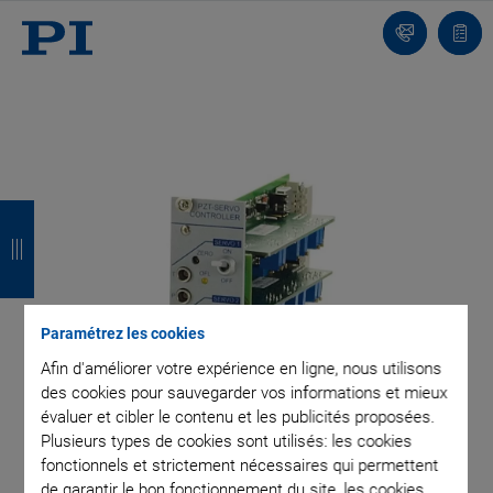
Contact
Votr
pani
R
R
R
R
e
e
e
e
t
t
t
t
o
o
o
o
Paramétrez les cookies
u
u
u
u
Afin d'améliorer votre expérience en ligne, nous utilisons
des cookies pour sauvegarder vos informations et mieux
r
r
r
r
évaluer et cibler le contenu et les publicités proposées.
Plusieurs types de cookies sont utilisés: les cookies
fonctionnels et strictement nécessaires qui permettent
de garantir le bon fonctionnement du site, les cookies