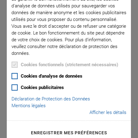
d'analyse de données utilisés pour sauvegarder vos
données de manière anonyme et les cookies publicitaires
utilisés pour vous proposer du contenu personnalisé.
Vous avez le droit d'accepter ou de refuser une catégorie
de cookie. Le bon fonctionnement du site peut dépendre
de votre choix de cookies. Pour plus d'information,
veuillez consulter notre déclaration de protection des
E-509 Signal
données.
Cookies fonctionnels (strictement nécessaires)
Conditioner / Piezo
Cookies d'analyse de données
Servo Module
Cookies publicitaires
Déclaration de Protection des Données
Servo Controller Module for up to 3 Axes, E-500
Mentions légales
Piezo Controller System
Afficher les détails
Position control for piezo positioning systems with SGS,
and capacitive sensors
ENREGISTRER MES PRÉFÉRENCES
Improves Linearity error