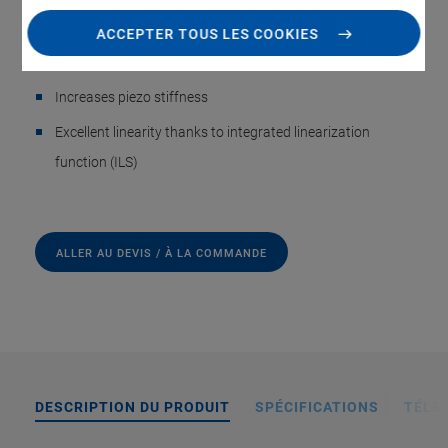
Eliminates drift and hysteresis
ACCEPTER TOUS LES COOKIES
Notch filter for higher bandwidth
Increases piezo stiffness
Excellent linearity thanks to integrated linearization
function (ILS)
ALLER AU DEVIS / À LA COMMANDE
DESCRIPTION DU PRODUIT
SPÉCIFICATIONS
TÉLÉ