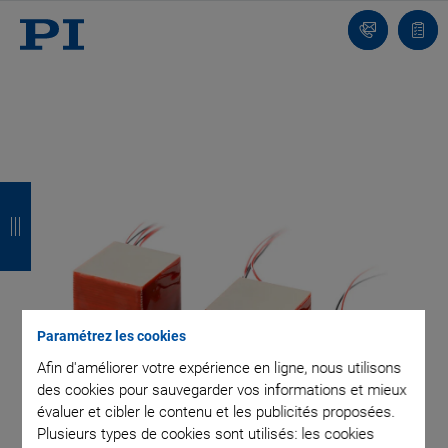
Contact
Votr
pani
R
R
R
R
e
e
e
e
t
t
t
t
o
o
o
o
u
u
u
u
Paramétrez les cookies
r
r
r
r
Afin d'améliorer votre expérience en ligne, nous utilisons
des cookies pour sauvegarder vos informations et mieux
évaluer et cibler le contenu et les publicités proposées.
Plusieurs types de cookies sont utilisés: les cookies