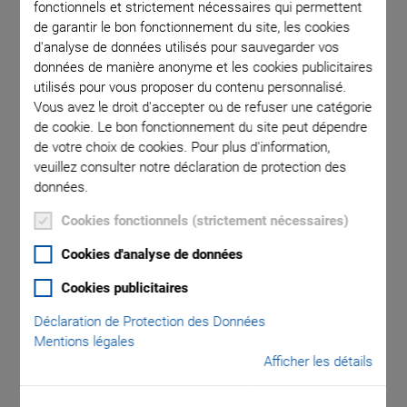
fonctionnels et strictement nécessaires qui permettent
de garantir le bon fonctionnement du site, les cookies
d'analyse de données utilisés pour sauvegarder vos
e travel
P-1xx.xx
données de manière anonyme et les cookies publicitaires
actuators
utilisés pour vous proposer du contenu personnalisé.
Note tha
Vous avez le droit d'accepter ou de refuser une catégorie
of a de
de cookie. Le bon fonctionnement du site peut dépendre
de votre choix de cookies. Pour plus d'information,
veuillez consulter notre déclaration de protection des
données.
Cookies fonctionnels (strictement nécessaires)
Cookies d'analyse de données
PICA Shear Multi-
Cookies publicitaires
Déclaration de Protection des Données
Axis Shear Actuators
Mentions légales
Afficher les détails
Compact Multi-Axis Actuators