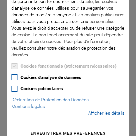
de garantir le bon fonctionnement du site, les cookies
d'analyse de données utilisés pour sauvegarder vos
données de manière anonyme et les cookies publicitaires
utilisés pour vous proposer du contenu personnalisé.
Vous avez le droit d'accepter ou de refuser une catégorie
de cookie. Le bon fonctionnement du site peut dépendre
de votre choix de cookies. Pour plus d'information,
veuillez consulter notre déclaration de protection des
C-885 PIMotionMaster
données.
Cookies fonctionnels (strictement nécessaires)
Rack with Processor and Interface Module for
Modular Multi-Axis Controller System
Cookies d'analyse de données
Easy configuration and startup
Cookies publicitaires
Modular design for versatile expansion
Déclaration de Protection des Données
Efficient communication with the controller modules
Mentions légales
Afficher les détails
Greatly reduced wiring effort
Saves space and costs
ENREGISTRER MES PRÉFÉRENCES