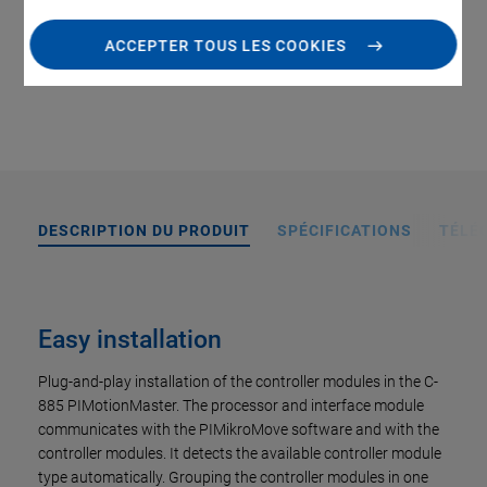
ACCEPTER TOUS LES COOKIES
ALLER AU DEVIS / À LA COMMANDE
DESCRIPTION DU PRODUIT
SPÉCIFICATIONS
TÉLÉ
Easy installation
Plug-and-play installation of the controller modules in the C-
885 PIMotionMaster. The processor and interface module
communicates with the PIMikroMove software and with the
controller modules. It detects the available controller module
type automatically. Grouping the controller modules in one