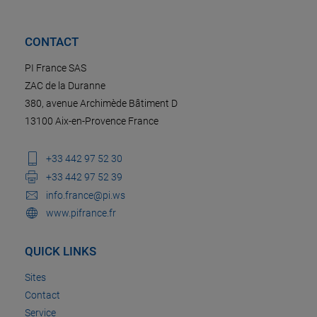
CONTACT
PI France SAS
ZAC de la Duranne
380, avenue Archimède Bâtiment D
13100 Aix-en-Provence France
+33 442 97 52 30
+33 442 97 52 39
info.france@pi.ws
www.pifrance.fr
QUICK LINKS
Sites
Contact
Service