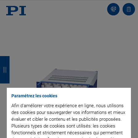
Contact
Votr
pani
R
R
R
R
e
e
e
e
t
t
t
t
o
o
o
o
Paramétrez les cookies
u
u
u
u
Afin d'améliorer votre expérience en ligne, nous utilisons
des cookies pour sauvegarder vos informations et mieux
r
r
r
r
évaluer et cibler le contenu et les publicités proposées.
Plusieurs types de cookies sont utilisés: les cookies
fonctionnels et strictement nécessaires qui permettent