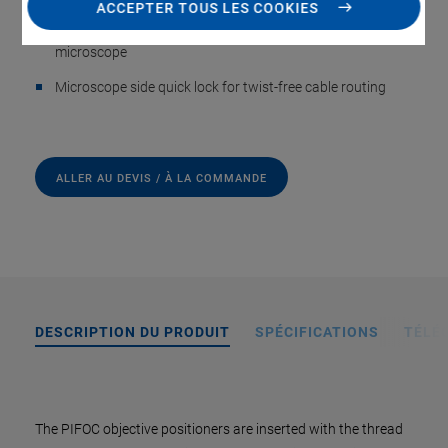
ACCEPTER TOUS LES COOKIES
Thread adapters to easily adapt PIFOC positioners to a
microscope
Microscope side quick lock for twist-free cable routing
ALLER AU DEVIS / À LA COMMANDE
DESCRIPTION DU PRODUIT
SPÉCIFICATIONS
TÉLÉ
The PIFOC objective positioners are inserted with the thread