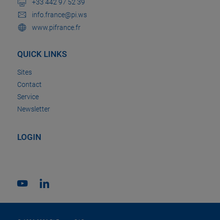
+33 442 97 52 39
info.france@pi.ws
www.pifrance.fr
QUICK LINKS
Sites
Contact
Service
Newsletter
LOGIN