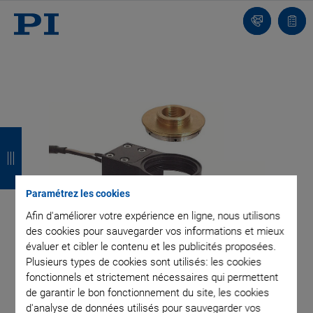
Contact
Votr
pani
R
R
R
R
e
e
e
e
t
t
t
t
Paramétrez les cookies
o
o
o
o
Afin d'améliorer votre expérience en ligne, nous utilisons
u
u
u
u
des cookies pour sauvegarder vos informations et mieux
évaluer et cibler le contenu et les publicités proposées.
r
r
r
r
Plusieurs types de cookies sont utilisés: les cookies
fonctionnels et strictement nécessaires qui permettent
de garantir le bon fonctionnement du site, les cookies
d'analyse de données utilisés pour sauvegarder vos