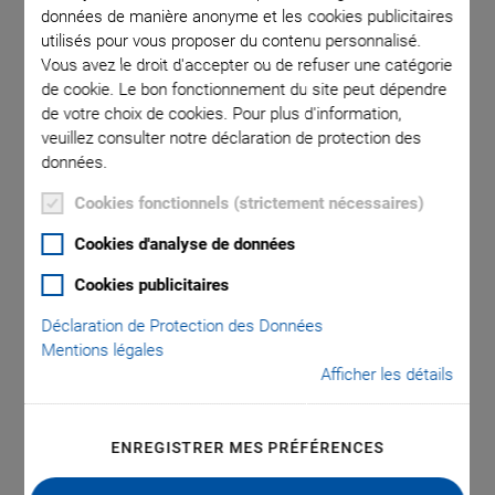
données de manière anonyme et les cookies publicitaires
utilisés pour vous proposer du contenu personnalisé.
e that a
P-721.0
Vous avez le droit d'accepter ou de refuser une catégorie
de cookie. Le bon fonctionnement du site peut dépendre
a decimal
comma is
de votre choix de cookies. Pour plus d'information,
veuillez consulter notre déclaration de protection des
données.
Cookies fonctionnels (strictement nécessaires)
Cookies d'analyse de données
Cookies publicitaires
P-721.xQ Thread
Déclaration de Protection des Données
Adapters for PIFOC
Mentions légales
Afficher les détails
Focus Scanners
ENREGISTRER MES PRÉFÉRENCES
Simple Setup with Fast Locking Mechanism
(Suitable for P-725.CDD / ND72Z2LAQ)