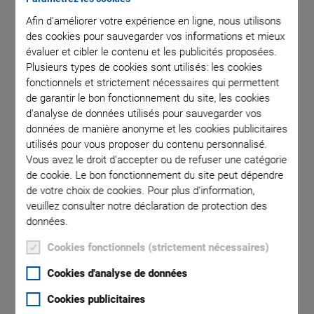
Afin d'améliorer votre expérience en ligne, nous utilisons
des cookies pour sauvegarder vos informations et mieux
 comma is
P-725.CD
évaluer et cibler le contenu et les publicités proposées.
l point.
used in
Plusieurs types de cookies sont utilisés: les cookies
fonctionnels et strictement nécessaires qui permettent
de garantir le bon fonctionnement du site, les cookies
d'analyse de données utilisés pour sauvegarder vos
données de manière anonyme et les cookies publicitaires
utilisés pour vous proposer du contenu personnalisé.
Vous avez le droit d'accepter ou de refuser une catégorie
P-725.CDD PIFOC High
de cookie. Le bon fonctionnement du site peut dépendre
de votre choix de cookies. Pour plus d'information,
Dynamics Piezo
veuillez consulter notre déclaration de protection des
données.
Scanner
Cookies fonctionnels (strictement nécessaires)
Cookies d'analyse de données
Nanopositioner and Scanner for Microscope
Objectives
Cookies publicitaires
Shortest settling time under 5 ms with microscope