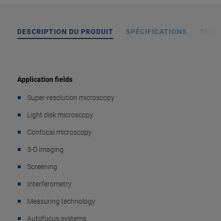
DESCRIPTION DU PRODUIT
SPÉCIFICATIONS
TÉLÉ
Application fields
Super-resolution microscopy
Light disk microscopy
Confocal microscopy
3-D imaging
Screening
Interferometry
Measuring technology
Autofocus systems