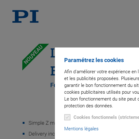
NOUVEAU
L-836.APxD Ad
Paramétrez les cookies
Bracket
Afin d'améliorer votre expérience en 
et les publicités proposées. Plusieur
For Mounting L-8x6 Stages Verti
garantir le bon fonctionnement du si
cookies publicitaires utilisés pour v
Le bon fonctionnement du site peut dé
protection des données.
Cookies fonctionnels (strictem
Simple Z mounting of L-8x6 stages
Mentions légales
Delivery includes mounting kit