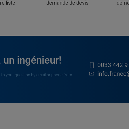
re liste
demande de devis
dema
 un ingénieur!
0033 442 9
info.france
 to your question by email or phone from