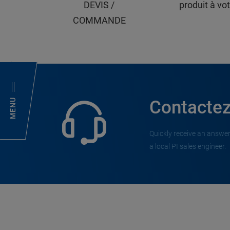
DEVIS /
produit à vot
COMMANDE
MENU
Contactez
Quickly receive an answer
a local PI sales engineer.