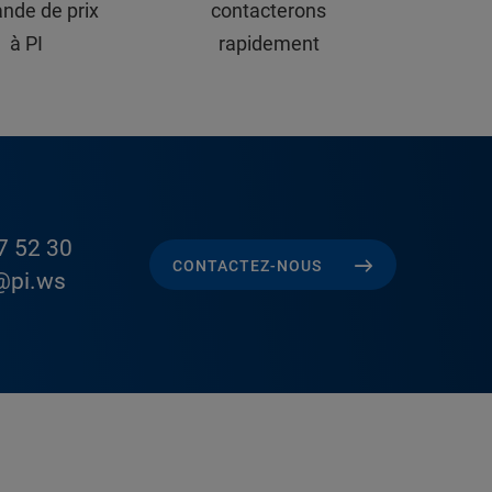
nde de prix
contacterons
à PI
rapidement
7 52 30
CONTACTEZ-NOUS
@pi.ws