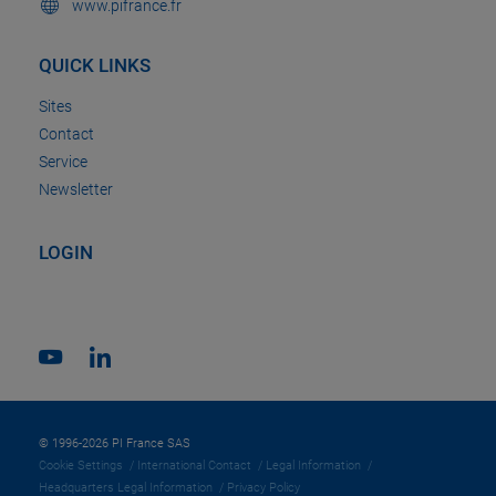
www.pifrance.fr
QUICK LINKS
Sites
Contact
Service
Newsletter
LOGIN
© 1996-2026 PI France SAS
Cookie Settings
International Contact
Legal Information
Headquarters Legal Information
Privacy Policy