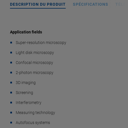
DESCRIPTION DU PRODUIT
SPÉCIFICATIONS
TÉLÉ
Application fields
Super-resolution microscopy
Light disk microscopy
Confocal microscopy
2-photon microscopy
3D imaging
Screening
Interferometry
Measuring technology
Autofocus systems