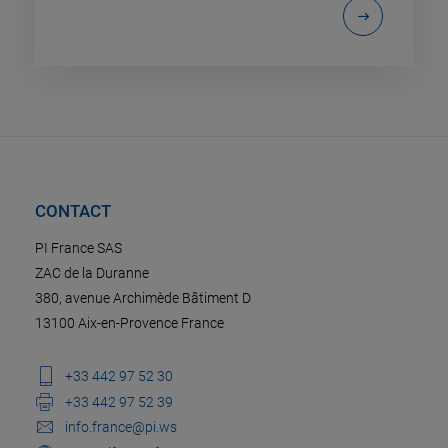
CONTACT
PI France SAS
ZAC de la Duranne
380, avenue Archimède Bâtiment D
13100 Aix-en-Provence France
+33 442 97 52 30
+33 442 97 52 39
info.france@pi.ws