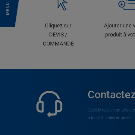
MENU
Cliquez sur
Ajouter une 
DEVIS /
produit à vot
COMMANDE
Contactez
Quickly receive an answer
a local PI sales engineer.