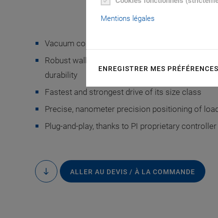
Cookies fonctionnels (strictem
Mentions légales
-9
Vacuum compatible up to 10
hPa
Robust walking drive for industrial use with PICMA® ​
ENREGISTRER MES PRÉFÉRENCE
durability
N-331.2xU, dimensio
Fastest and strongest drive of its size class
the drawin
Precise, nanometer precision positioning of load
Plug-and-play, thanks to PI proprietary controller ​t​e​c
ALLER AU DEVIS / À LA COMMANDE
to
content