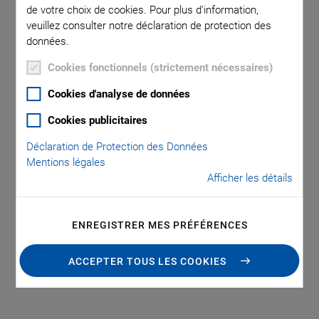
de votre choix de cookies. Pour plus d'information,
veuillez consulter notre déclaration de protection des
données.
Catégories
Cookies fonctionnels (strictement nécessaires)
Application
Astronomy
Company
Industrial Automation
Cookies d'analyse de données
Microscopy
Nanopositioning
OEM
Photonics
Product
Cookies publicitaires
Technology
Video
Déclaration de Protection des Données
Mentions légales
Afficher les détails
ENREGISTRER MES PRÉFÉRENCES
Catégorie : Photonics
ACCEPTER TOUS LES COOKIES