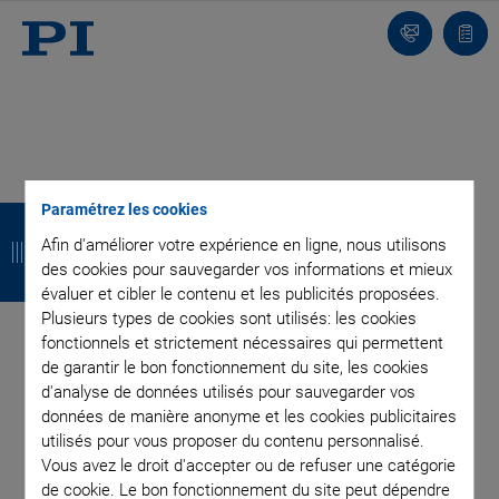
Contact
Votr
pani
R
R
R
R
Paramétrez les cookies
Afin d'améliorer votre expérience en ligne, nous utilisons
e
e
e
e
des cookies pour sauvegarder vos informations et mieux
t
t
t
t
évaluer et cibler le contenu et les publicités proposées.
Plusieurs types de cookies sont utilisés: les cookies
o
o
o
o
fonctionnels et strictement nécessaires qui permettent
u
u
u
u
de garantir le bon fonctionnement du site, les cookies
d'analyse de données utilisés pour sauvegarder vos
r
r
r
r
données de manière anonyme et les cookies publicitaires
utilisés pour vous proposer du contenu personnalisé.
INSCRIVEZ-VOUS À NOTRE BLOG
Vous avez le droit d'accepter ou de refuser une catégorie
de cookie. Le bon fonctionnement du site peut dépendre