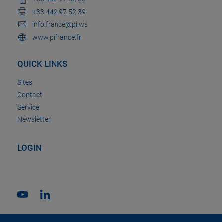
+33 442 97 52 39
info.france@pi.ws
www.pifrance.fr
QUICK LINKS
Sites
Contact
Service
Newsletter
LOGIN