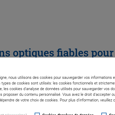
 optiques fiables pour 
ons de satellites LEO
ligne, nous utilisons des cookies pour sauvegarder vos informations e
pide pour l'acquisition, le suivi et la compensation 
s types de cookies sont utilisés: les cookies fonctionnels et stricte
dans des conditions dynamiques
te, les cookies d'analyse de données utilisés pour sauvegarder vos 
ous proposer du contenu personnalisé. Vous avez le droit d'accepter o
pendre de votre choix de cookies. Pour plus d'information, veuillez c