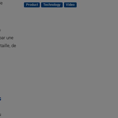
de
Product
Technology
Video
s
par une
aille, de
s
u