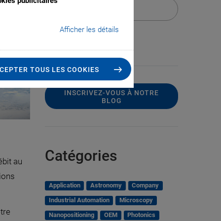
kies publicitaires
Afficher les détails
CEPTER TOUS LES COOKIES
INSCRIVEZ-VOUS À NOTRE
BLOG
Catégories
ébit au
tions
Application
Astronomy
Company
Industrial Automation
Microscopy
tre
Nanopositioning
OEM
Photonics