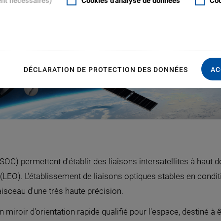
ent nécessaires)
Cookies d'analyse de données
Coo
S
DÉCLARATION DE PROTECTION DES DONNÉES
AC
) permettent d'établir des liaisons intersatellites à haut d
 (LEO). L'établissement de liaisons optiques stables en condi
isceau d'une très haute précision.
iroir d'orientation rapide qualifié pour l'espace, destiné à ê