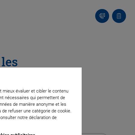
Contact
Votre
panier
les
t mieux évaluer et cibler le contenu
des
ment nécessaires qui permettent de
données de manière anonyme et les
u de refuser une catégorie de cookie.
onsulter notre déclaration de