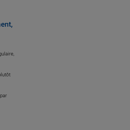
ment,
ulaire,
lutôt
 par