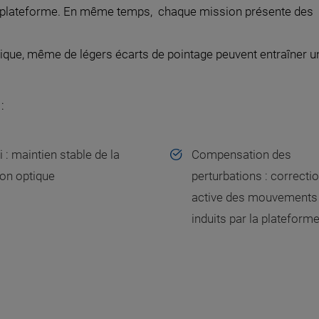
 la plateforme. En même temps, chaque mission présente des
tique, même de légers écarts de pointage peuvent entraîner u
:
i : maintien stable de la
Compensation des
son optique
perturbations : correcti
active des mouvements
induits par la plateform