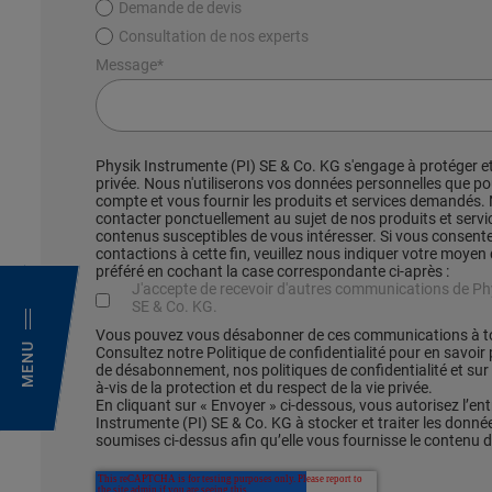
Demande de devis
Consultation de nos experts
Message
*
Physik Instrumente (PI) SE & Co. KG s'engage à protéger et
privée. Nous n'utiliserons vos données personnelles que po
compte et vous fournir les produits et services demandés
contacter ponctuellement au sujet de nos produits et servic
contenus susceptibles de vous intéresser. Si vous consent
contactions à cette fin, veuillez nous indiquer votre moy
préféré en cochant la case correspondante ci-après :
J'accepte de recevoir d'autres communications de Ph
SE & Co. KG.
Vous pouvez vous désabonner de ces communications à 
MENU
Consultez notre Politique de confidentialité pour en savoir
de désabonnement, nos politiques de confidentialité et su
à-vis de la protection et du respect de la vie privée.
En cliquant sur « Envoyer » ci-dessous, vous autorisez l’en
Instrumente (PI) SE & Co. KG à stocker et traiter les donné
soumises ci-dessus afin qu’elle vous fournisse le contenu