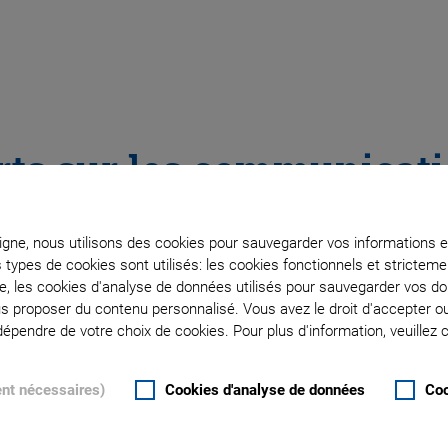
rts sur les communicati
espace libre
ligne, nous utilisons des cookies pour sauvegarder vos informations e
s types de cookies sont utilisés: les cookies fonctionnels et stricte
Precision unlocked – PI Podcast
te, les cookies d'analyse de données utilisés pour sauvegarder vos 
ous proposer du contenu personnalisé. Vous avez le droit d'accepter o
pendre de votre choix de cookies. Pour plus d'information, veuillez c
ues en espace libre en
ent nécessaires)
Cookies d'analyse de données
Coo
défis de pointage,
logies qui rendent les