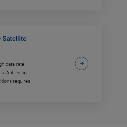
Satellite
h-data-rate
ons. Achieving
itions requires