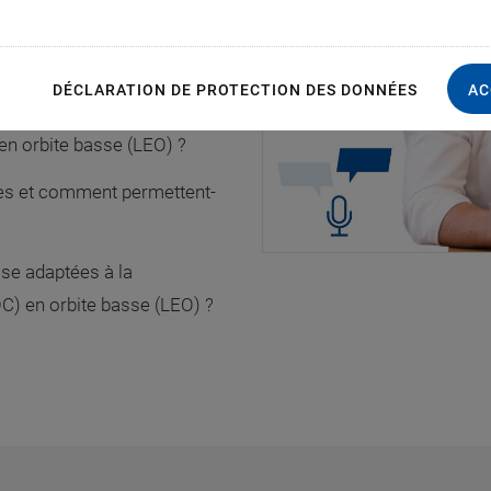
S
DÉCLARATION DE PROTECTION DES DONNÉES
AC
-il essentiel pour garantir
t en orbite basse (LEO) ?
es et comment permettent-
ise adaptées à la
C) en orbite basse (LEO) ?