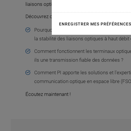
liaisons optiques fiables.
Découvrez dans le podcast :
ENREGISTRER MES PRÉFÉRENCE
Pourquoi un mouvement de haute précision est
la stabilité des liaisons optiques à haut débi
Comment fonctionnent les terminaux optiqu
ils une transmission fiable des données ?
Comment PI apporte les solutions et l'expert
communication optique en espace libre (FSO
Écoutez maintenant !