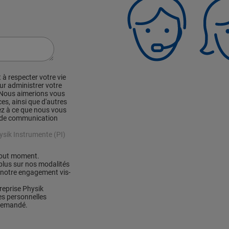
 à respecter votre vie
ur administrer votre
. Nous aimerions vous
es, ainsi que d'autres
ez à ce que nous vous
en de communication
ysik Instrumente (PI)
tout moment.
 plus sur nos modalités
r notre engagement vis-
treprise Physik
es personnelles
 demandé.