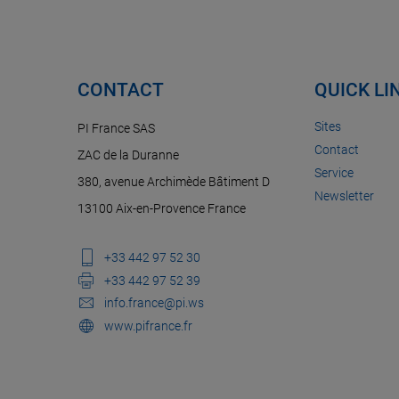
CONTACT
QUICK LI
Sites
PI France SAS
Contact
ZAC de la Duranne
Service
380, avenue Archimède Bâtiment D
Newsletter
13100 Aix-en-Provence France
+33 442 97 52 30
+33 442 97 52 39
info.france@pi.ws
www.pifrance.fr