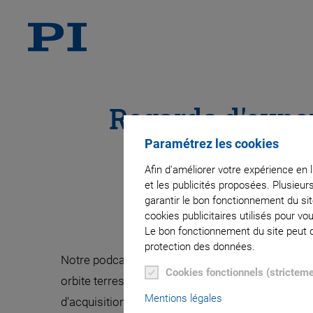
Regards d'expe
Paramétrez les cookies
Afin d'améliorer votre expérience en 
et les publicités proposées. Plusieur
garantir le bon fonctionnement du si
cookies publicitaires utilisés pour v
Le bon fonctionnement du site peut dé
protection des données.
Notre podcast explore les communications optiq
Cookies fonctionnels (strictem
orbite terrestre basse, en se concentrant sur les 
Mentions légales
d'acquisition et de suivi, ainsi que sur les techno