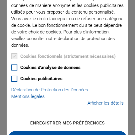
données de manière anonyme et les cookies publicitaires
utilisés pour vous proposer du contenu personnalisé.
Vous avez le droit d'accepter ou de refuser une catégorie
de cookie. Le bon fonctionnement du site peut dépendre
de votre choix de cookies. Pour plus d'information,
veuillez consulter notre déclaration de protection des
données.
Cookies fonctionnels (strictement nécessaires)
NOUVEAU
Cookies d'analyse de données
V-857.TTx Motion
Cookies publicitaires
Déclaration de Protection des Données
Platform for V-857
Mentions légales
Afficher les détails
Positioners
Triple M6 Hole Pattern
ENREGISTRER MES PRÉFÉRENCES
Hole pattern, 50 mm × 50 mm