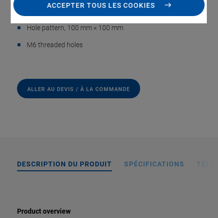
ACCEPTER TOUS LES COOKIES
Hole pattern, 75 mm × 75 mm
Hole pattern, 100 mm × 100 mm
M6 threaded holes
ALLER AU DEVIS / À LA COMMANDE
DESCRIPTION DU PRODUIT
SPÉCIFICATIONS
TÉLÉ
Product overview