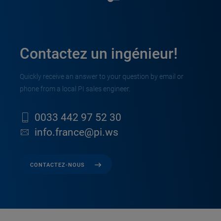
Contactez un ingénieur!
Quickly receive an answer to your question by email or
phone from a local PI sales engineer.
0033 442 97 52 30
info.france@pi.ws
CONTACTEZ-NOUS