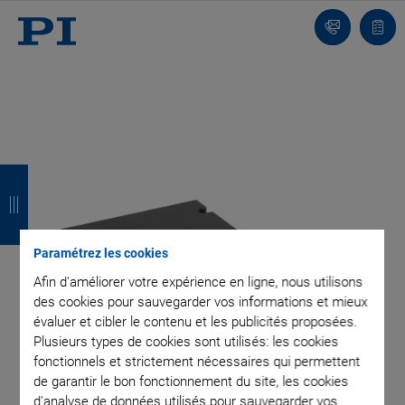
Contact
Votr
pani
R
R
R
R
e
e
e
e
t
t
t
t
Paramétrez les cookies
o
o
o
o
Afin d'améliorer votre expérience en ligne, nous utilisons
u
u
u
u
des cookies pour sauvegarder vos informations et mieux
évaluer et cibler le contenu et les publicités proposées.
r
r
r
r
Plusieurs types de cookies sont utilisés: les cookies
fonctionnels et strictement nécessaires qui permettent
de garantir le bon fonctionnement du site, les cookies
d'analyse de données utilisés pour sauvegarder vos