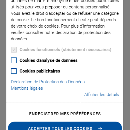
données de manière anonyme et les cookies publicitaires
utilisés pour vous proposer du contenu personnalisé.
Vous avez le droit d'accepter ou de refuser une catégorie
308.OH1
V-308.AP1
de cookie. Le bon fonctionnement du site peut dépendre
er, and
de votre choix de cookies. Pour plus d'information,
veuillez consulter notre déclaration de protection des
données.
Cookies fonctionnels (strictement nécessaires)
Cookies d'analyse de données
Cookies publicitaires
NOUVEAU
Déclaration de Protection des Données
V-308.APx Adapter
Mentions légales
Afficher les détails
Plate for V-308
ENREGISTRER MES PRÉFÉRENCES
For Mounting V-308 on Honeycomb Tables
Mounting on honeycomb tables with metrical hole pattern
ACCEPTER TOUS LES COOKIES