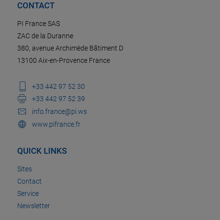
CONTACT
PI France SAS
ZAC de la Duranne
380, avenue Archimède Bâtiment D
13100 Aix-en-Provence France
+33 442 97 52 30
+33 442 97 52 39
info.france@pi.ws
www.pifrance.fr
QUICK LINKS
Sites
Contact
Service
Newsletter