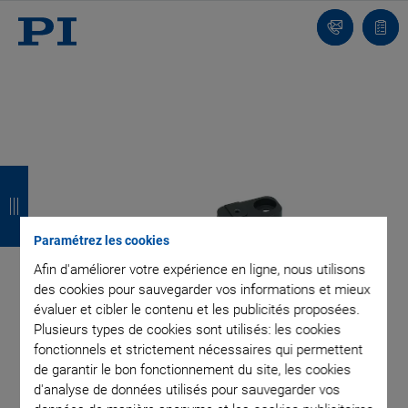
Contact
Votr
pani
R
R
R
R
e
e
e
e
t
t
t
t
Paramétrez les cookies
o
o
o
o
Afin d'améliorer votre expérience en ligne, nous utilisons
des cookies pour sauvegarder vos informations et mieux
u
u
u
u
évaluer et cibler le contenu et les publicités proposées.
Plusieurs types de cookies sont utilisés: les cookies
r
r
r
r
fonctionnels et strictement nécessaires qui permettent
de garantir le bon fonctionnement du site, les cookies
d'analyse de données utilisés pour sauvegarder vos