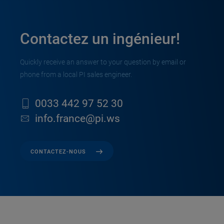
Contactez un ingénieur!
Quickly receive an answer to your question by email or
phone from a local PI sales engineer.
0033 442 97 52 30
info.france@pi.ws
CONTACTEZ-NOUS