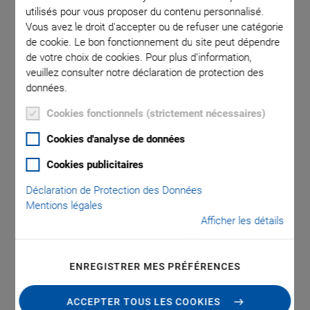
utilisés pour vous proposer du contenu personnalisé.
Vous avez le droit d'accepter ou de refuser une catégorie
de cookie. Le bon fonctionnement du site peut dépendre
de votre choix de cookies. Pour plus d'information,
veuillez consulter notre déclaration de protection des
données.
Cookies fonctionnels (strictement nécessaires)
M-403.AP3 Adapter
Cookies d'analyse de données
Plate
Cookies publicitaires
For Mount on PI Standard Hole Pattern
Déclaration de Protection des Données
Mentions légales
And horizontal mount of M-403/404 on M-413/M-414, M-
Afficher les détails
451, M-505 and M-511/521/531 stages
ENREGISTRER MES PRÉFÉRENCES
ALLER AU DEVIS / À LA COMMANDE
ACCEPTER TOUS LES COOKIES