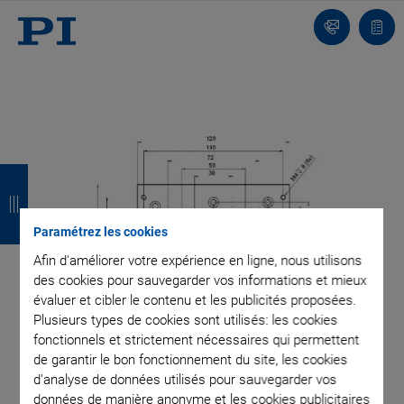
Contact
Votr
pani
R
R
R
R
e
e
e
e
t
t
t
t
Paramétrez les cookies
Afin d'améliorer votre expérience en ligne, nous utilisons
o
o
o
o
des cookies pour sauvegarder vos informations et mieux
u
u
u
u
évaluer et cibler le contenu et les publicités proposées.
Plusieurs types de cookies sont utilisés: les cookies
r
r
r
r
fonctionnels et strictement nécessaires qui permettent
de garantir le bon fonctionnement du site, les cookies
d'analyse de données utilisés pour sauvegarder vos
données de manière anonyme et les cookies publicitaires