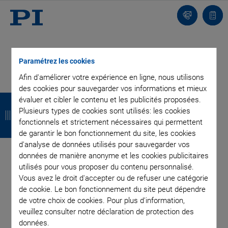
Contact
Votr
pani
Paramétrez les cookies
Afin d'améliorer votre expérience en ligne, nous utilisons
des cookies pour sauvegarder vos informations et mieux
R
R
R
R
évaluer et cibler le contenu et les publicités proposées.
Plusieurs types de cookies sont utilisés: les cookies
e
e
e
e
fonctionnels et strictement nécessaires qui permettent
t
t
t
t
de garantir le bon fonctionnement du site, les cookies
d'analyse de données utilisés pour sauvegarder vos
o
o
o
o
données de manière anonyme et les cookies publicitaires
utilisés pour vous proposer du contenu personnalisé.
u
u
u
u
Vous avez le droit d'accepter ou de refuser une catégorie
r
r
r
r
de cookie. Le bon fonctionnement du site peut dépendre
de votre choix de cookies. Pour plus d'information,
INSCRIVEZ-VOUS À NOTRE BLOG
veuillez consulter notre déclaration de protection des
données.