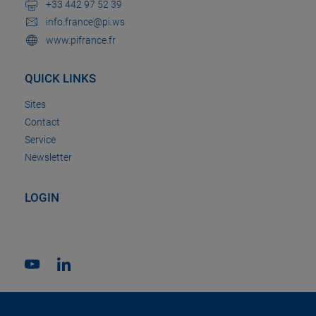
+33 442 97 52 39
info.france@pi.ws
www.pifrance.fr
QUICK LINKS
Sites
Contact
Service
Newsletter
LOGIN