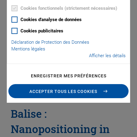
Cookies fonctionnels (strictement nécessaires)
Cookies d'analyse de données
Catégories
Cookies publicitaires
Application
Astronomy
Company
Industrial Automation
Déclaration de Protection des Données
Microscopy
Nanopositioning
OEM
Photonics
Product
Mentions légales
Technology
Video
Afficher les détails
ENREGISTRER MES PRÉFÉRENCES
ACCEPTER TOUS LES COOKIES
Balise :
Nanopositioning in