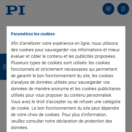
Contact
Votr
pani
Paramétrez les cookies
Afin d'améliorer votre expérience en ligne, nous utilisons
des cookies pour sauvegarder vos informations et mieux
R
R
R
R
évaluer et cibler le contenu et les publicités proposées.
Plusieurs types de cookies sont utilisés: les cookies
e
e
e
e
fonctionnels et strictement nécessaires qui permettent
de garantir le bon fonctionnement du site, les cookies
t
t
t
t
d'analyse de données utilisés pour sauvegarder vos
o
o
o
o
données de manière anonyme et les cookies publicitaires
utilisés pour vous proposer du contenu personnalisé.
u
u
u
u
Vous avez le droit d'accepter ou de refuser une catégorie
r
r
r
r
de cookie. Le bon fonctionnement du site peut dépendre
de votre choix de cookies. Pour plus d'information,
veuillez consulter notre déclaration de protection des
INSCRIVEZ-VOUS À NOTRE BLOG
données.