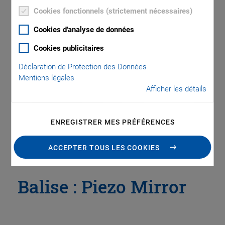
Cookies fonctionnels (strictement nécessaires)
Cookies d'analyse de données
Catégories
Cookies publicitaires
Application
Astronomy
Company
Industrial Automation
Déclaration de Protection des Données
Microscopy
Nanopositioning
OEM
Photonics
Product
Mentions légales
Afficher les détails
Technology
Video
ENREGISTRER MES PRÉFÉRENCES
ACCEPTER TOUS LES COOKIES
Balise : Piezo Mirror