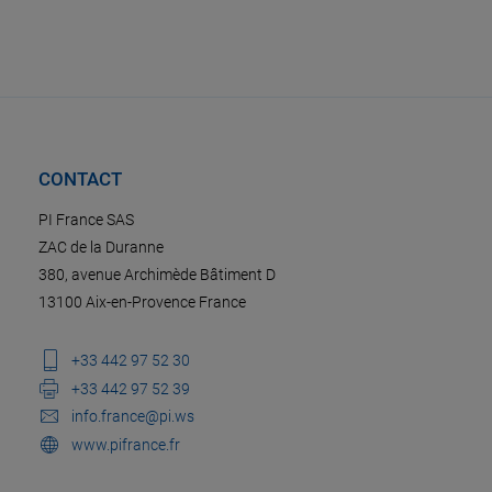
CONTACT
PI France SAS
ZAC de la Duranne
380, avenue Archimède Bâtiment D
13100 Aix-en-Provence France
+33 442 97 52 30
+33 442 97 52 39
info.france@pi.ws
www.pifrance.fr