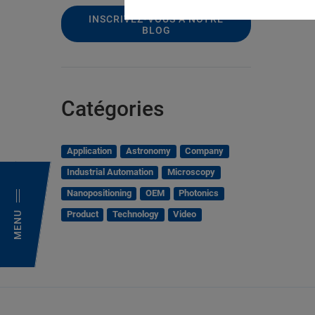
INSCRIVEZ-VOUS À NOTRE
BLOG
Catégories
Application
Astronomy
Company
Industrial Automation
Microscopy
Nanopositioning
OEM
Photonics
Product
Technology
Video
MENU