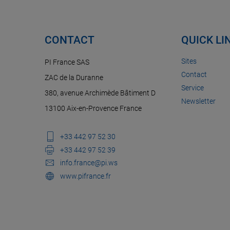
CONTACT
QUICK LI
Sites
PI France SAS
Contact
ZAC de la Duranne
Service
380, avenue Archimède Bâtiment D
Newsletter
13100 Aix-en-Provence France
+33 442 97 52 30
+33 442 97 52 39
info.france@pi.ws
www.pifrance.fr