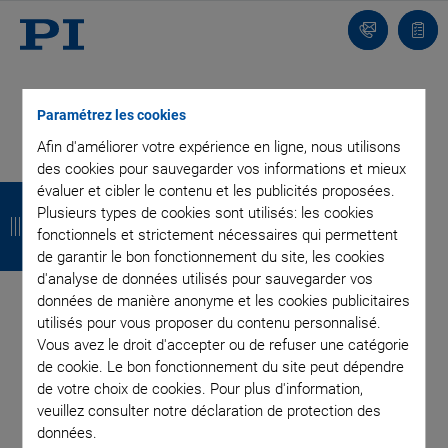
Contact
Votr
pani
Paramétrez les cookies
Afin d'améliorer votre expérience en ligne, nous utilisons
des cookies pour sauvegarder vos informations et mieux
R
R
R
R
évaluer et cibler le contenu et les publicités proposées.
Plusieurs types de cookies sont utilisés: les cookies
e
e
e
e
fonctionnels et strictement nécessaires qui permettent
de garantir le bon fonctionnement du site, les cookies
t
t
t
t
d'analyse de données utilisés pour sauvegarder vos
o
o
o
o
données de manière anonyme et les cookies publicitaires
utilisés pour vous proposer du contenu personnalisé.
u
u
u
u
Vous avez le droit d'accepter ou de refuser une catégorie
r
r
r
r
de cookie. Le bon fonctionnement du site peut dépendre
de votre choix de cookies. Pour plus d'information,
veuillez consulter notre déclaration de protection des
INSCRIVEZ-VOUS À NOTRE BLOG
données.