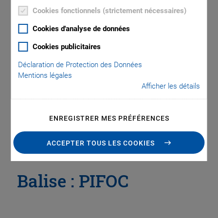
Cookies fonctionnels (strictement nécessaires)
Cookies d'analyse de données
Catégories
Cookies publicitaires
Application
Astronomy
Company
Industrial Automation
Déclaration de Protection des Données
Microscopy
Nanopositioning
OEM
Photonics
Product
Mentions légales
Afficher les détails
Technology
Video
ENREGISTRER MES PRÉFÉRENCES
ACCEPTER TOUS LES COOKIES
Balise : PIFOC