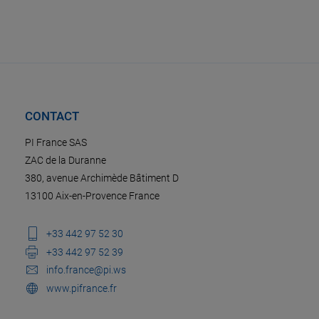
CONTACT
PI France SAS
ZAC de la Duranne
380, avenue Archimède Bâtiment D
13100 Aix-en-Provence France
+33 442 97 52 30
+33 442 97 52 39
info.france@pi.ws
www.pifrance.fr