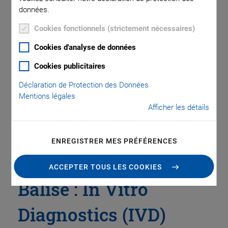
données.
Cookies fonctionnels (strictement nécessaires)
Catégories
Cookies d'analyse de données
Application
Astronomy
Company
Industrial Automation
Cookies publicitaires
Microscopy
Nanopositioning
OEM
Photonics
Product
Déclaration de Protection des Données
Technology
Video
Mentions légales
Afficher les détails
ENREGISTRER MES PRÉFÉRENCES
ACCEPTER TOUS LES COOKIES
Balise : In Vitro
Diagnostics (IVD)