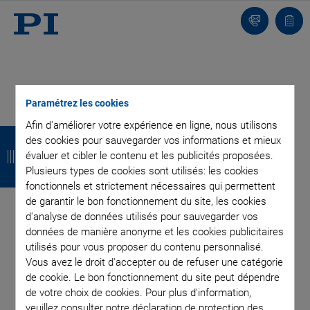
Contact
Votr
pani
Paramétrez les cookies
Afin d'améliorer votre expérience en ligne, nous utilisons
R
R
R
R
des cookies pour sauvegarder vos informations et mieux
e
e
e
e
évaluer et cibler le contenu et les publicités proposées.
Plusieurs types de cookies sont utilisés: les cookies
t
t
t
t
fonctionnels et strictement nécessaires qui permettent
de garantir le bon fonctionnement du site, les cookies
o
o
o
o
d'analyse de données utilisés pour sauvegarder vos
u
u
u
u
données de manière anonyme et les cookies publicitaires
utilisés pour vous proposer du contenu personnalisé.
r
r
r
r
Vous avez le droit d'accepter ou de refuser une catégorie
de cookie. Le bon fonctionnement du site peut dépendre
INSCRIVEZ-VOUS À NOTRE BLOG
de votre choix de cookies. Pour plus d'information,
veuillez consulter notre déclaration de protection des