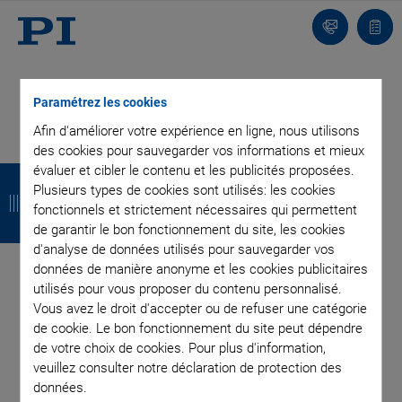
Contact
Votr
pani
Paramétrez les cookies
Afin d'améliorer votre expérience en ligne, nous utilisons
des cookies pour sauvegarder vos informations et mieux
R
R
R
R
évaluer et cibler le contenu et les publicités proposées.
Plusieurs types de cookies sont utilisés: les cookies
e
e
e
e
fonctionnels et strictement nécessaires qui permettent
de garantir le bon fonctionnement du site, les cookies
t
t
t
t
d'analyse de données utilisés pour sauvegarder vos
o
o
o
o
données de manière anonyme et les cookies publicitaires
utilisés pour vous proposer du contenu personnalisé.
u
u
u
u
Vous avez le droit d'accepter ou de refuser une catégorie
r
r
r
r
de cookie. Le bon fonctionnement du site peut dépendre
de votre choix de cookies. Pour plus d'information,
veuillez consulter notre déclaration de protection des
INSCRIVEZ-VOUS À NOTRE BLOG
données.