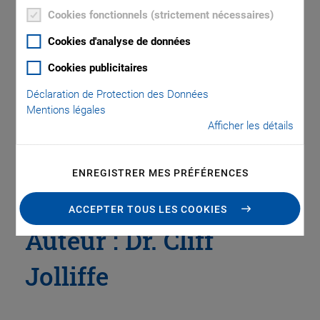
Cookies fonctionnels (strictement nécessaires)
Cookies d'analyse de données
Catégories
Cookies publicitaires
Application
Astronomy
Company
Industrial Automation
Déclaration de Protection des Données
Microscopy
Nanopositioning
OEM
Photonics
Product
Mentions légales
Afficher les détails
Technology
Video
ENREGISTRER MES PRÉFÉRENCES
ACCEPTER TOUS LES COOKIES
Auteur : Dr. Cliff
Jolliffe