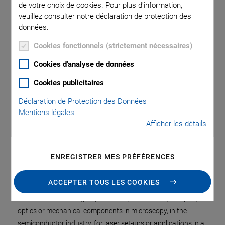
de votre choix de cookies. Pour plus d'information,
veuillez consulter notre déclaration de protection des
données.
Cookies fonctionnels (strictement nécessaires)
Cookies d'analyse de données
Cookies publicitaires
Déclaration de Protection des Données
Mentions légales
Afficher les détails
PI uses piezoelectric stepping drives in the N-565 linear stage
ENREGISTRER MES PRÉFÉRENCES
series. The drive principle enables repeatability in the range of
a few nanometers, high guiding accuracy, and high force in a
ACCEPTER TOUS LES COOKIES
single compact unit. The linear stages therefore fulfill
important positioning requirements, for example, samples,
optics or mechanical components in microscopy, in the
semiconductor industry, for laser set-ups or applications in a