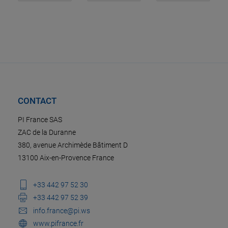
CONTACT
PI France SAS
ZAC de la Duranne
380, avenue Archimède Bâtiment D
13100 Aix-en-Provence France
+33 442 97 52 30
+33 442 97 52 39
info.france@pi.ws
www.pifrance.fr