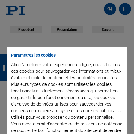
Contact
Votr
pani
Précédent
Présentation
Suivant
juin 06, 2016
- Others - Physik Instrumente (PI) GmbH & Co. KG
Paramétrez les cookies
R
R
R
R
N-565 Linear Stage
Afin d'améliorer votre expérience en ligne, nous utilisons
e
e
e
e
des cookies pour sauvegarder vos informations et mieux
Series with
t
t
t
t
évaluer et cibler le contenu et les publicités proposées.
Plusieurs types de cookies sont utilisés: les cookies
o
o
o
o
Piezomotor
fonctionnels et strictement nécessaires qui permettent
de garantir le bon fonctionnement du site, les cookies
u
u
u
u
d'analyse de données utilisés pour sauvegarder vos
r
r
r
r
données de manière anonyme et les cookies publicitaires
utilisés pour vous proposer du contenu personnalisé.
High precision on travel ranges to 52 mm
Vous avez le droit d'accepter ou de refuser une catégorie
de cookie. Le bon fonctionnement du site peut dépendre