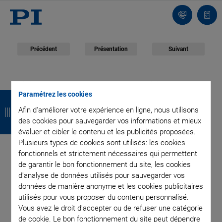
Contact
Votr
pani
Précédent
Présentation
Suivant
février 03, 2020
- Company - Physik Instrumente (PI) GmbH & Co. KG
R
R
R
R
Paramétrez les cookies
Generational Change
e
e
e
e
Afin d'améliorer votre expérience en ligne, nous utilisons
des cookies pour sauvegarder vos informations et mieux
at High-Tech
t
t
t
t
évaluer et cibler le contenu et les publicités proposées.
Plusieurs types de cookies sont utilisés: les cookies
o
o
o
o
Company PI
fonctionnels et strictement nécessaires qui permettent
u
u
u
u
de garantir le bon fonctionnement du site, les cookies
d'analyse de données utilisés pour sauvegarder vos
r
r
r
r
données de manière anonyme et les cookies publicitaires
utilisés pour vous proposer du contenu personnalisé.
Physik Instrumente (PI) GmbH & Co. in Karlsruhe has now
Vous avez le droit d'accepter ou de refuser une catégorie
implemented a quiet and long-planned generational
de cookie. Le bon fonctionnement du site peut dépendre