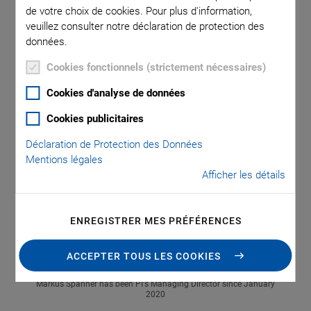
change in its management. After 42 years as managing
de votre choix de cookies. Pour plus d'information,
director, Dr. Karl Spanner has handed over the management
veuillez consulter notre déclaration de protection des
of the company to his son, Markus Spanner.
données.
Cookies fonctionnels (strictement nécessaires)
Cookies d'analyse de données
Cookies publicitaires
Déclaration de Protection des Données
Mentions légales
Afficher les détails
ENREGISTRER MES PRÉFÉRENCES
ACCEPTER TOUS LES COOKIES
Markus Spanner has been PI's Managing Director since January
2020