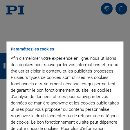
Contact
Votr
pani
Product Finder - Laser
Paramétrez les cookies
R
R
R
R
Afin d'améliorer votre expérience en ligne, nous utilisons
Cutting
e
e
e
e
des cookies pour sauvegarder vos informations et mieux
évaluer et cibler le contenu et les publicités proposées.
t
t
t
t
Plusieurs types de cookies sont utilisés: les cookies
fonctionnels et strictement nécessaires qui permettent
o
o
o
o
de garantir le bon fonctionnement du site, les cookies
u
u
u
u
d'analyse de données utilisés pour sauvegarder vos
données de manière anonyme et les cookies publicitaires
r
r
r
r
utilisés pour vous proposer du contenu personnalisé.
Vous avez le droit d'accepter ou de refuser une catégorie
de cookie. Le bon fonctionnement du site peut dépendre
de votre choix de cookies. Pour plus d'information,