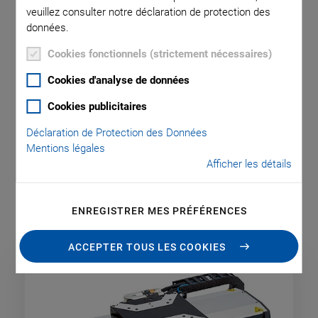
veuillez consulter notre déclaration de protection des
données.
Cookies fonctionnels (strictement nécessaires)
Typical applications include 2D part processing, ceramic and
Cookies d'analyse de données
diamond cutting. Stages need to be able to protect internal
Cookies publicitaires
parts. This means to prevent fine debris from entering by the
use of optional air purges, for example.
Déclaration de Protection des Données
Mentions légales
Vos filtres:
Laser Material Processing: Laser Cutting
Afficher les détails
2 résultats
ENREGISTRER MES PRÉFÉRENCES
ACCEPTER TOUS LES COOKIES